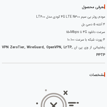
معرفی محصول
مودم روتر بی سیم 4G LTE N300 کودی مدل LT400
4 آنتنه 5 دسی بل
سرعت دانلود 4G تا 150Mbps
4 پورت شبکه با سرعت 10.100
پشتیبانی از وی پی ان
VPN ZeroTier, WireGuard, OpenVPN, L2TP,
PPTP
مشخصات