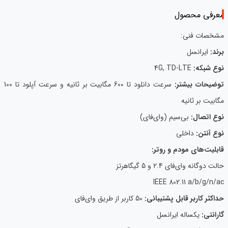
معرفی محصول
مشخصات فنی:
برند:
ایرانسل
نوع شبکه:
4G, TD-LTE
توضیحات بیشتر:
سرعت دانلود تا 600 مگابیت بر ثانیه و سرعت آپلود تا 100
مگابیت بر ثانیه
نوع اتصال:
بی‌سیم (وای‌فای)
نوع آنتن:
داخلی
قابلیت‌های مودم و روتر:
حالت دوگانه وای‌فای 2.4 و 5 گیگاهرتز
IEEE 802.11 a/b/g/n/ac
حداکثر کاربر قابل پشتیبانی:
50 کاربر از طریق وای‌فای
گارانتی:
یکساله ایرانسل