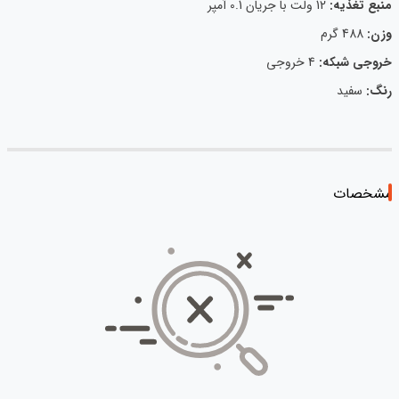
منبع تغذیه:
12 ولت با جریان 0.1 آمپر
وزن:
488 گرم
خروجی شبکه:
4 خروجی
رنگ:
سفید
مشخصات